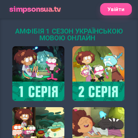
simpsonsua.tv
Увійти
АМФІБІЯ 1 СЕЗОН УКРАЇНСЬКОЮ
МОВОЮ ОНЛАЙН