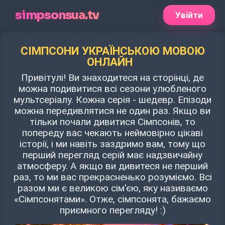
simpsonsua.tv
Увійти
СІМПСОНИ УКРАЇНСЬКОЮ МОВОЮ
ОНЛАЙН
Привітулі! Ви знаходитеся на сторінці, де
можна подивитися всі сезони улюбленого
мультсеріалу. Кожна серія - шедевр. Епізоди
можна передивлятися не один раз. Якщо ви
тільки почали дивитися Сімпсонів, то
попереду вас чекають неймовірно цікаві
історії, і ми навіть заздримо вам, тому що
перший перегляд серій має надзвичайну
атмосферу. А якщо ви дивитеся не перший
раз, то ми вас прекрасненько розуміємо. Всі
разом ми є великою сім'єю, яку називаємо
«Сімпсонятами». Отже, сімпсонята, бажаємо
приємного перегляду! :)