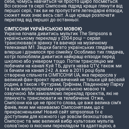
себе, чомусь навчиться чи просто щиро посміється.
Всі сезони та серії Сімпсонів підряд краще глянути від
першої серії, так ви не пропустите легендарні епізоди,
сюжет яких знає весь світ. А ще краще розпочати
перегляд від першої до останньої.
СІМПСОНИ УКРАЇНСЬКОЮ МОВОЮ
Україна почала дивитись мультик The Simpsons в
українському перекладі у 2004 році – серіал
транслювався зранку та ввечері на музичному
телеканалі М1. Звідки багато українських глядачів
вперше і дізналося про сімейку. Особливо тих глядачів,
котрі полюбляли дивитися найкращі епізоди перед
школою або універом тощо. Потім трансляцію ми
побачили на каналі Куй ТБ, друга назва QTV, також ми
їх бачили на каналі 2+2. А вже в 2011 році була
створена спільнота СІМПСОНИ UA, яка переросла у
великий фан-проект присвячений не тільки цій веселій
родині, а також і Футурамі, Гріфінам, Південному Парку
та всім мультсеріалам українською мовою та
озвучкою. Ми замовляємо переклад проектів, які не
планують транслювати на телебаченні. Отже,
Сімпсони юа це не просто слова, це вже велика сім'я
фанів, яких ми називаємо Сімпсонятами, що є
прекрасненьким! Новий сайт simpsonsua tv є
доступним для кожного і це зовсім безкоштовно.
Сімпсонс тв має великий вибір культових мультів
солов'їною із якісним перекладом та адаптацією, а