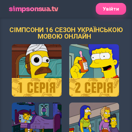
simpsonsua.tv
Увійти
СІМПСОНИ 16 СЕЗОН УКРАЇНСЬКОЮ
МОВОЮ ОНЛАЙН