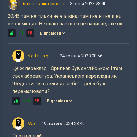
барт віталік сімпсон
3 січня 2023 23:40
20:46 там не тільки не е в кінці там і не н і не п на
своїх місцях. Не знаю навіщо я це написав, але ок
+1
Відповісти
N o t h i n g . . .
24 травня 2023 00:56
Це ж переклад... Оригінал був англійською і там
своя абревіатура. Українською переклади як
"Недостатня повага до себе". Треба було
перемалювати?
+31
Відповісти
Мах
19 лютого 2024 23:40
Протверезій