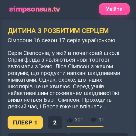
simpsonsua.tv
Увійти
ДИТИНА З РОЗБИТИМ СЕРЦЕМ
Сімпсони 16 сезон 17 серія українською
Серія Сімпсонів, у якій в початковій школі
Спрінгфілда з'являються нові торгові
автомати з їжею. Ліса Сімпсон з жахом
розуміє, що продукти напхані шкідливими
хімікатами. Однак, схоже, що інших
школярів це не хвилює. Серед учнів
найактивнішим споживачем шкідливої їжі
виявляється Барт Сімпсон. Проходить
деякий час, і Барта вже не впізнати...
301
11
ПЛЕЄР 1
2