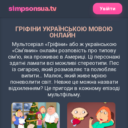
simpsonsua.tv
Увійти
ГРІФІНИ УКРАЇНСЬКОЮ МОВОЮ
ОНЛАЙН
Мультсеріал «Гріфіни» або ж українською
«Сім'янин» онлайн розповість про типову
сім'ю, яка проживає в Америці. Ці персонажі
здатні ламати всі можливі стереотипи. Пес
із сигарою, який розмовляє та полюбляє
випити... Малюк, який живе мрією
поневолити світ. Невже це можна назвати
відхиленням? Це пригоди в кожному епізоді
мультфільму.