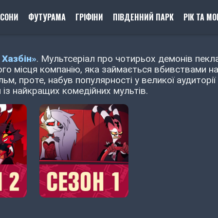
ПСОНИ
ФУТУРАМА
ГРІФІНИ
ПІВДЕННИЙ ПАРК
РІК ТА МО
 Хазбін»
. Мультсеріал про чотирьох демонів пекла
ого місця компанію, яка займається вбивствами н
м, проте, набув популярності у великої аудиторії 
 із найкращих комедійних мультів.