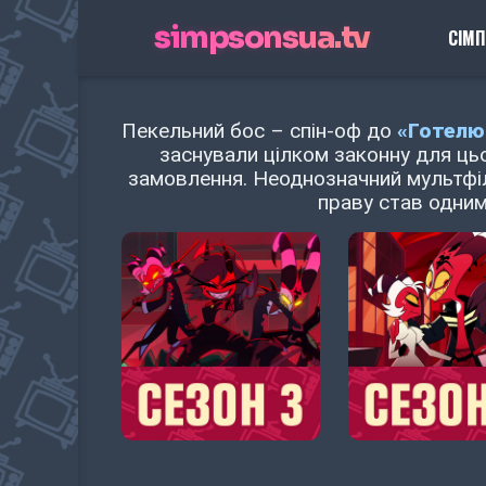
simpsonsua.tv
СІМ
Пекельний бос – спін-оф до
«Готелю
заснували цілком законну для ць
замовлення. Неоднозначний мультфіль
праву став одним