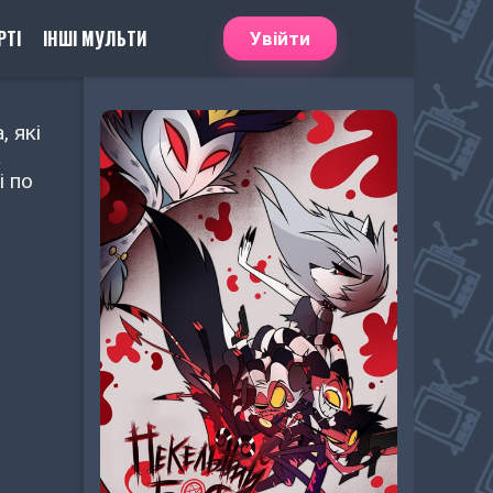
РТІ
ІНШІ МУЛЬТИ
Увійти
, які
а
і по