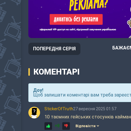
БАЖАЄМ
ПОПЕРЕДНЯ СЕРІЯ
КОМЕНТАРІ
Доу!
Щоб залишати коментарі вам треба зареєст
StickerOfTruth
27 вересня 2025 01:57
10 таємних гейських стосунків каймані
+8
Відповісти