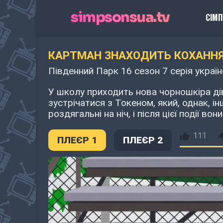
simpsonsua.tv
СІМ
КАРТМАН ЗНАХОДИТЬ КОХАНН
Південний Парк 16 сезон 7 серія украї
У школу приходить нова чорношкіра ді
зустрічатися з Токеном, який, однак, і
роздягальні на ніч, і після цієї події в
111
ПЛЕЄР 1
ПЛЕЄР 2