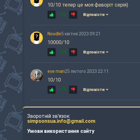
10/10 тепер це моя фаворіт серія)
+22
Відповісти
Noodle
5 квітня 2023 09:21
10000/10
+14
Відповісти
eye man
25 лютого 2023 22:11
10/10
+15
Відповісти
Зворотній зв'язок:
simpsonsua.info@gmail.com
Умови використання сайту