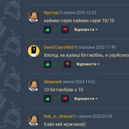
Фретка
15 липня 2025 12:33
кайман серія кайман серія 10/10
+7
Відповісти
David Coprofield
16 березня 2025 17:43
Хлопці, на вулиці бетмобіль, я серйозно
+10
Відповісти
Айлюлю
8 липня 2024 14:02
10 бетмобілів з 10
+8
Відповісти
fixik_iz_zheliza
31 серпня 2023 03:39
Кайл мій мужчина))