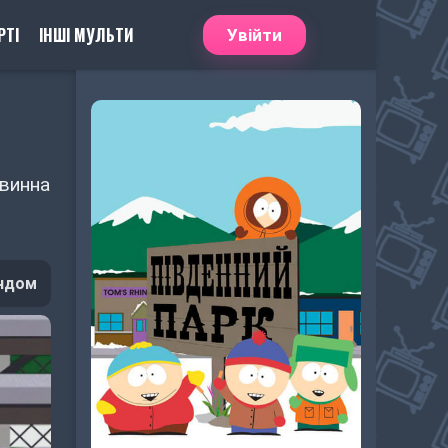
РТІ
ІНШІ МУЛЬТИ
Увійти
овинна
ндом