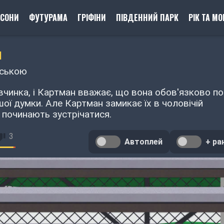
ПСОНИ
ФУТУРАМА
ГРІФІНИ
ПІВДЕННИЙ ПАРК
РІК ТА МО
Я
нською
вчинка, і Картман вважає, що вона обов'язково п
ншої думки. Але Картман замикає їх в чоловічій
они починають зустрічатися.
3
Автоплей
+ ра