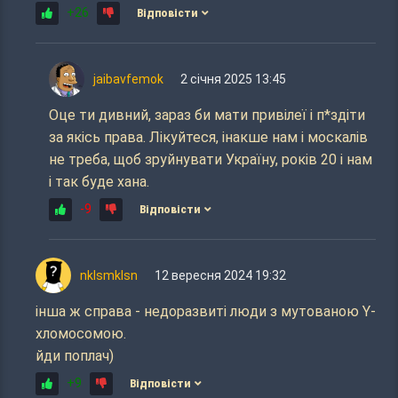
+26
Відповісти
jaibavfemok
2 січня 2025 13:45
Оце ти дивний, зараз би мати привілеї і п*здіти
за якісь права. Лікуйтеся, інакше нам і москалів
не треба, щоб зруйнувати Україну, років 20 і нам
і так буде хана.
-9
Відповісти
nklsmklsn
12 вересня 2024 19:32
інша ж справа - недоразвиті люди з мутованою Y-
хломосомою.
йди поплач)
+9
Відповісти