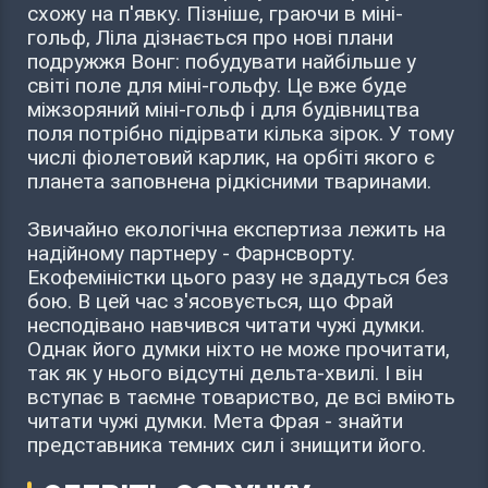
схожу на п'явку. Пізніше, граючи в міні-
гольф, Ліла дізнається про нові плани
подружжя Вонг: побудувати найбільше у
світі поле для міні-гольфу. Це вже буде
міжзоряний міні-гольф і для будівництва
поля потрібно підірвати кілька зірок. У тому
числі фіолетовий карлик, на орбіті якого є
планета заповнена рідкісними тваринами.
Звичайно екологічна експертиза лежить на
надійному партнеру - Фарнсворту.
Екофеміністки цього разу не здадуться без
бою. В цей час з'ясовується, що Фрай
несподівано навчився читати чужі думки.
Однак його думки ніхто не може прочитати,
так як у нього відсутні дельта-хвилі. І він
вступає в таємне товариство, де всі вміють
читати чужі думки. Мета Фрая - знайти
представника темних сил і знищити його.