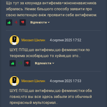
Що тут за клоунада антифемів=жіноненависників
зібралась. Немає більшого способу заявити про
свою імпотенцію аніж проявити себе антифемом.
-6
Відповісти
Михаил Шилин
4 серпня 2025 17:52
ШУЕ ППШ,шо антифемы,шо феминистки по
теорема эскобара,шо то хуйня,шо это...
+3
Відповісти
Михаил Шилин
4 серпня 2025 17:53
ШУЕ ППШ,шо антифемы,шо феминистки оба
говно,что вы все здесь забыли это обычный
прекрасный мультсериал...