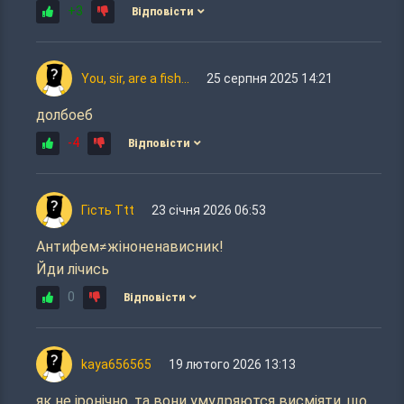
+3
Відповісти
You, sir, are a fish...
25 серпня 2025 14:21
долбоеб
-4
Відповісти
Гість Ttt
23 січня 2026 06:53
Антифем≠жіноненависник!
Йди лічись
0
Відповісти
kaya656565
19 лютого 2026 13:13
як не іронічно, та вони умудряются висміяти, що