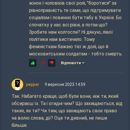
жінок і чоловіків свої ролі, "боротися" за
рівноправність те саме, що підтримувати
соціалізм і повинно бути табу в Україні. Бо
спочатку у нас всі рівні, а потім що?
Зробите нам колгоспи? Ні дякую, лівої
політики нам вистачило. Тому
феміністкам бажаю тієї ж долі, що й
московитським солдатам - тобто смерть.
-15
Відповісти
pepper
9 вересня 2023 14:59
Так. Набагато краще, щоб були вони, ніж ти, який
обсираєш їх. Та і огидні чим? Що захищаються, від
таких, як ти? Чи тим, що захищають своє право
на волю слова, дії? Оце ти дивний, не пиши
більше.