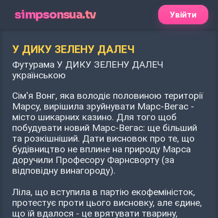
simpsonsua.tv
Увійти
У ДИКУ ЗЕЛЕНУ ДАЛЕЧ
Футурама У ДИКУ ЗЕЛЕНУ ДАЛЕЧ
українською
Сім'я Вонг, яка володіє половиною території
Марсу, вирішила зруйнувати Марс-Вегас -
місто шикарних казино. Для того щоб
побудувати новий Марс-Вегас: ще більший
та розкішніший. Дати висновок про те, що
будівництво не вплине на природу Марса
доручили Професору Фарнсворту (за
відповідну винагороду).
Ліла, що вступила в партію екофеміністок,
протестує проти цього висновку, але єдине,
що їй вдалося - це врятувати тварину,