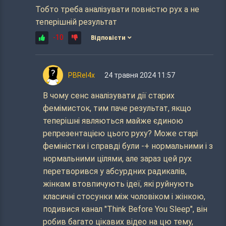
Тобто треба аналізувати повністю рух а не
теперішній результат
-10
Відповісти
PBRel4x
24 травня 2024 11:57
В чому сенс аналізувати дії старих
фемімисток, тим паче результат, якщо
теперішні являються майже єдиною
репрезентацією цього руху? Може старі
феміністки і справді були -+ нормальними і з
нормальними цілями, але зараз цей рух
перетворився у абсурдних радикалів,
жінкам втовпичують ідеї, які руйнують
класичні стосунки між чоловіком і жінкою,
подивися канал "Think Before You Sleep", він
робив багато цікавих відео на цю тему,