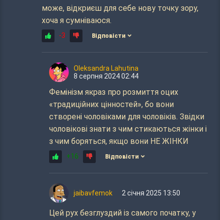
може, відкриєш для себе нову точку зору,
хоча я сумніваюся.
-3
Відповісти
Oleksandra Lahutina
8 серпня 2024 02:44
Фемінізм якраз про розмиття оцих
«традиційних цінностей», бо вони
створені чоловіками для чоловіків. Звідки
чоловікові знати з чим стикаються жінки і
з чим боряться, якщо вони НЕ ЖІНКИ
+16
Відповісти
jaibavfemok
2 січня 2025 13:50
Цей рух безглуздий із самого початку, у