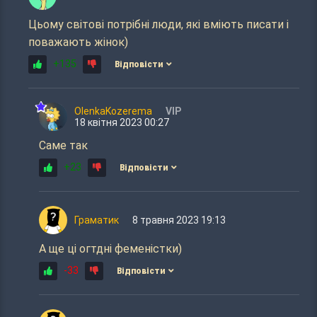
Цьому світові потрібні люди, які вміють писати і
поважають жінок)
+135
Відповісти
OlenkaKozerema
VIP
18 квітня 2023 00:27
Саме так
+23
Відповісти
Граматик
8 травня 2023 19:13
А ще ці огтдні феменістки)
-33
Відповісти