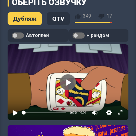
ОБЕРІТЬ ОЗВУЧКУ
349
17
Дубляж
QTV
Автоплей
+ рандом