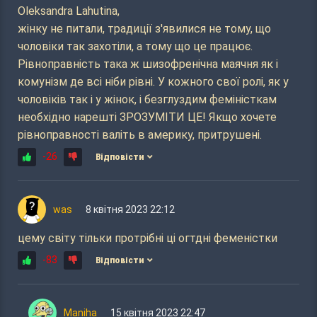
Oleksandra Lahutina,
жінку не питали, традиції з'явилися не тому, що
чоловіки так захотіли, а тому що це працює.
Рівноправність така ж шизофренічна маячня як і
комунізм де всі ніби рівні. У кожного свої ролі, як у
чоловіків так і у жінок, і безглуздим феміністкам
необхідно нарешті ЗРОЗУМІТИ ЦЕ! Якщо хочете
рівноправності валіть в америку, притрушені.
-26
Відповісти
was
8 квітня 2023 22:12
цему світу тільки протрібні ці огтдні феменістки
-83
Відповісти
Maniha
15 квітня 2023 22:47