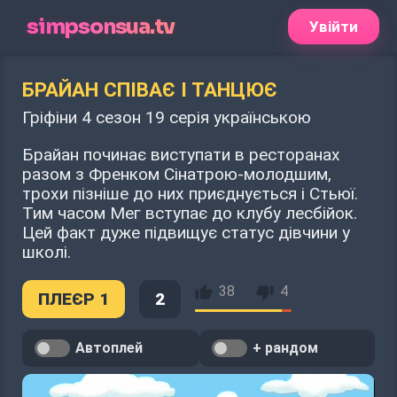
simpsonsua.tv
Увійти
БРАЙАН СПІВАЄ І ТАНЦЮЄ
Гріфіни 4 сезон 19 серія українською
Брайан починає виступати в ресторанах
разом з Френком Сінатрою-молодшим,
трохи пізніше до них приєднується і Стьюї.
Тим часом Мег вступає до клубу лесбійок.
Цей факт дуже підвищує статус дівчини у
школі.
38
4
ПЛЕЄР 1
2
Автоплей
+ рандом