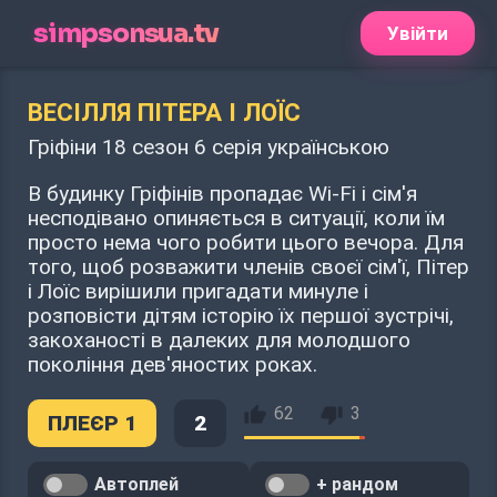
simpsonsua.tv
Увійти
ВЕСІЛЛЯ ПІТЕРА І ЛОЇС
Гріфіни 18 сезон 6 серія українською
В будинку Гріфінів пропадає Wi-Fi і сім'я
несподівано опиняється в ситуації, коли їм
просто нема чого робити цього вечора. Для
того, щоб розважити членів своєї сім'ї, Пітер
і Лоїс вирішили пригадати минуле і
розповісти дітям історію їх першої зустрічі,
закоханості в далеких для молодшого
покоління дев'яностих роках.
62
3
ПЛЕЄР 1
2
Автоплей
+ рандом