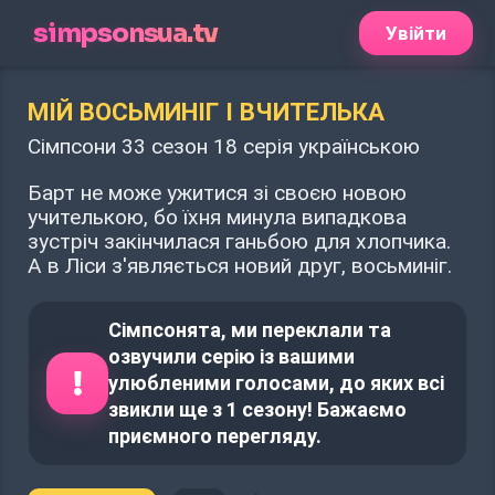
simpsonsua.tv
Увійти
МІЙ ВОСЬМИНІГ І ВЧИТЕЛЬКА
Сімпсони 33 сезон 18 серія українською
Барт не може ужитися зі своєю новою
учителькою, бо їхня минула випадкова
зустріч закінчилася ганьбою для хлопчика.
А в Ліси з'являється новий друг, восьминіг.
Сімпсонята, ми переклали та
озвучили серію із вашими
улюбленими голосами, до яких всі
звикли ще з 1 сезону! Бажаємо
приємного перегляду.