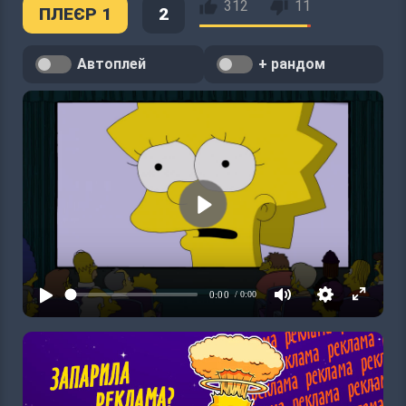
312
11
ПЛЕЄР 1
2
Автоплей
+ рандом