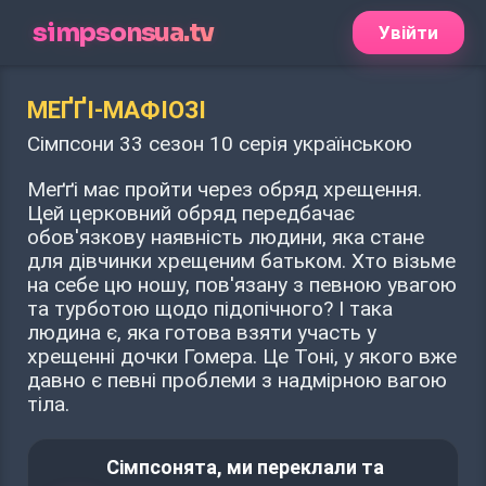
simpsonsua.tv
Увійти
МЕҐҐІ-МАФІОЗІ
Сімпсони 33 сезон 10 серія українською
Меґґі має пройти через обряд хрещення.
Цей церковний обряд передбачає
обов'язкову наявність людини, яка стане
для дівчинки хрещеним батьком. Хто візьме
на себе цю ношу, пов'язану з певною увагою
та турботою щодо підопічного? І така
людина є, яка готова взяти участь у
хрещенні дочки Гомера. Це Тоні, у якого вже
давно є певні проблеми з надмірною вагою
тіла.
Сімпсонята, ми переклали та