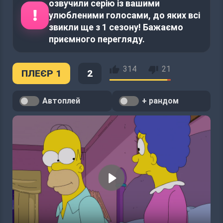
озвучили серію із вашими
улюбленими голосами, до яких всі
звикли ще з 1 сезону! Бажаємо
приємного перегляду.
314
21
ПЛЕЄР 1
2
Автоплей
+ рандом