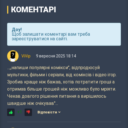
КОМЕНТАРІ
Доу!
Щоб залишати коментарі вам треба
зареєструватися на сайті.
ViVip
9 вересня 2025 18:14
...,,напиши популярні комікси'', відпродюсуй
мультики, фільми і серіали, від коміксів і відео ігор.
Зробив краще ніж бажав, хотів потратити гроші а
отримав більше грошей ніж можливо було мріяти.
Чекав довгого рішення питання а вирішилось
швидше ніж очікував''...
+1
Відповісти