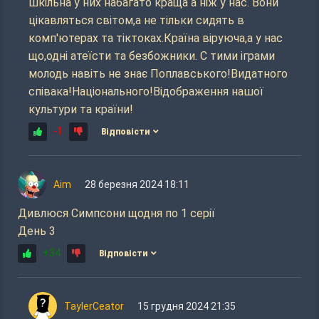
шкільна у них набагато краща а ніж у нас. Вони
цікавляться світом,а не тільки сидять в
комп'ютерах та тіктоках.Країна віруюча,а у нас
що,одні атеїсти та безбожники. С тими іграми
молодь навіть не знає Поплавського!Видатного
співака!Національного!Відображення нашої
культури та країни!
-1
Відповісти
Aim
28 березня 2024 18:11
Дивлюся Симпсони щодня по 1 серії
День 3
+34
Відповісти
TaylerCeator
15 грудня 2024 21:35