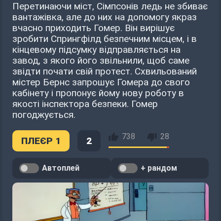
Перетинаючи міст, Сімпсонів ледь не збиває
вантажівка, але до них на допомогу якраз
вчасно приходить Гомер. Він вирішує
зробити Спрингфілд безпечним місцем, і в
кінцевому підсумку відправляється на
завод, з якого його звільнили, щоб саме
звідти почати свій протест. Схвильований
містер Бернс запрошує Гомера до свого
кабінету і пропонує йому нову роботу в
якості інспектора безпеки. Гомер
погоджується.
738
28
ПЛЕЄР 1
2
Автоплей
+ рандом