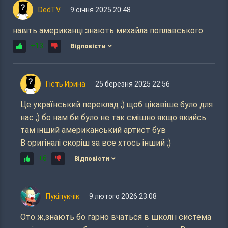
DedTV
9 січня 2025 20:48
навіть американці знають михайла поплавського
+13
Відповісти
Гість Ирина
25 березня 2025 22:56
Це український переклад ;) щоб цікавіше було для
нас ;) бо нам би було не так смішно якщо якийсь
там інший американський артист був
В оригіналі скоріш за все хтось інший ;)
+6
Відповісти
Пукіпукчік
9 лютого 2026 23:08
Ото ж,знають бо гарно вчаться в школі і система