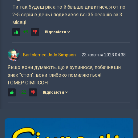
Ти так будеш рік а то й більше дивитися, я от по
2-5 серій в день і подивився всі 35 сезонів за 3
місяці
+9
Відповісти
Bartolomeo JoJo Simpson
23 жовтня 2023 04:38
Якщо вони думають, що я зупинюся, побачивши
знак "стоп", вони глибоко помиляються!
ГОМЕР СІМПСОН
+22
Відповісти