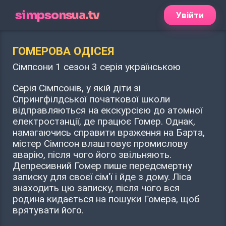
simpsonsua.tv
Увійти
ГОМЕРОВА ОДІСЕЯ
Сімпсони 1 сезон 3 серія українською
Серія Сімпсонів, у якій діти зі
Спрингфілдської початкової школи
відправляються на екскурсією до атомної
електростанції, де працює Гомер. Однак,
намагаючись справити враження на Барта,
містер Сімпсон влаштовує промислову
аварію, після чого його звільняють.
Депресивний Гомер пише передсмертну
записку для своєї сім'ї і йде з дому. Ліса
знаходить цю записку, після чого вся
родина кидається на пошуки Гомера, щоб
врятувати його.