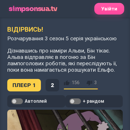
simpsonsua.tv
Увійти
ВІДІРВИСЬ!
Розчарування 3 сезон 5 серія українською
Дізнавшись про наміри Альви, Бін тікає.
Альва відправляє в погоню за Бін
лампоголових роботів, які переслідують її,
поки вона намагається розшукати Ельфо.
156
3
ПЛЕЄР 1
2
Автоплей
+ рандом