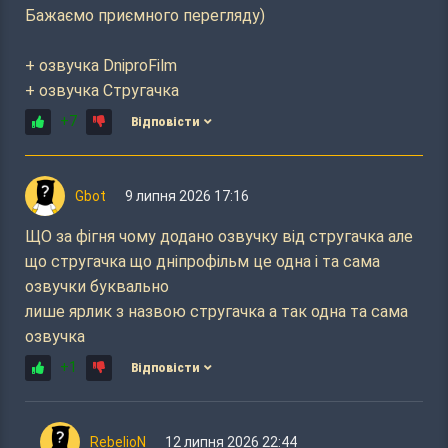
Бажаємо приємного перегляду)
+ озвучка DniproFilm
+ озвучка Стругачка
+7
Відповісти
Gbot
9 липня 2026 17:16
ЩО за фігня чому додано озвучку від стругачка але
що стругачка що дніпрофільм це одна і та сама
озвучки буквально
лише ярлик з назвою стругачка а так одна та сама
озвучка
+1
Відповісти
RebelioN
12 липня 2026 22:44