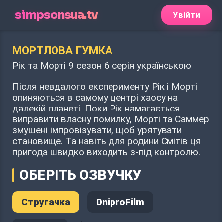
simpsonsua.tv
Увійти
МОРТЛОВА ГУМКА
Рік та Морті 9 сезон 6 серія українською
Після невдалого експерименту Рік і Морті
опиняються в самому центрі хаосу на
далекій планеті. Поки Рік намагається
виправити власну помилку, Морті та Саммер
змушені імпровізувати, щоб урятувати
становище. Та навіть для родини Смітів ця
пригода швидко виходить з-під контролю.
ОБЕРІТЬ ОЗВУЧКУ
Стругачка
DniproFilm