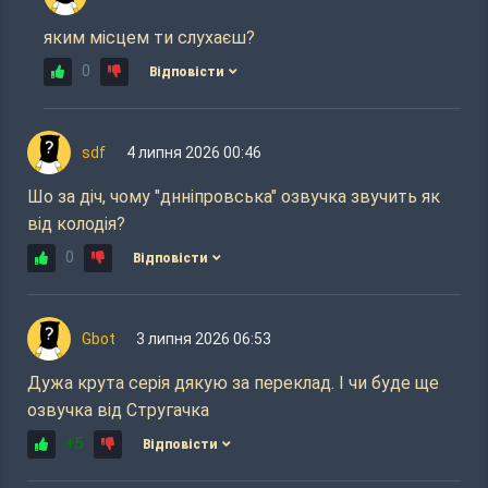
яким місцем ти слухаєш?
0
Відповісти
sdf
4 липня 2026 00:46
Шо за діч, чому "днніпровська" озвучка звучить як
від колодія?
0
Відповісти
Gbot
3 липня 2026 06:53
Дужа крута серія дякую за переклад. І чи буде ще
озвучка від Стругачка
+5
Відповісти