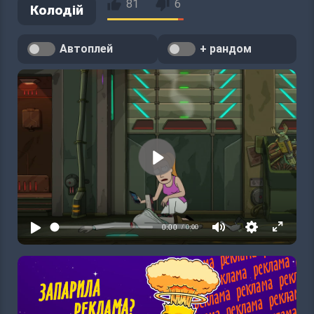
81
6
Колодій
Автоплей
+ рандом