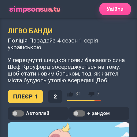
simpsonsua.tv
Увійти
ЛІГВО БАНДИ
Поліція Парадайз 4 сезон 1 серія
українською
У передчутті швидкої появи бажаного сина
Шеф Кроуфорд зосереджується на тому,
щоб стати новим батьком, тоді як жителі
міста будують утопію всередині Добі.
31
7
ПЛЕЄР 1
2
Автоплей
+ рандом