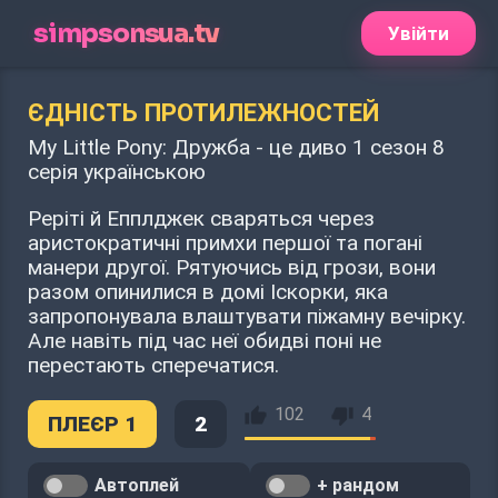
simpsonsua.tv
Увійти
ЄДНІСТЬ ПРОТИЛЕЖНОСТЕЙ
My Little Pony: Дружба - це диво 1 сезон 8
серія українською
Реріті й Епплджек сваряться через
аристократичні примхи першої та погані
манери другої. Рятуючись від грози, вони
разом опинилися в домі Іскорки, яка
запропонувала влаштувати піжамну вечірку.
Але навіть під час неї обидві поні не
перестають сперечатися.
102
4
ПЛЕЄР 1
2
Автоплей
+ рандом