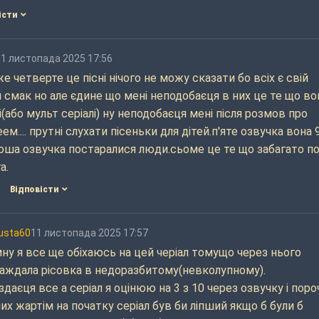
істи
11 листопада 2025 17:56
е четверте це пісні нічого не можу сказати бо всіх є свій
 смак но але єдине що мені неподобаєця в них це те що во
(або мульт серіалі) ну неподобаєця мені після розмов про
еееем.... прутні слухати пісеньки для дітей.п'яте озвучка вона 
оша озвучка постаралися люди.сьоме це те що забагато по
а.
Відповісти
usta60
11 листопада 2025 17:57
ну я все ще обіхаюсь на цей черіал томущо через нього
аждала рісовка в недоразбитому(невколупному).
здаєця все а серіал я оцінюю на 3 з 10 через озвучку і поро
их жартім на початку серіал був би ліпший якщо б були б