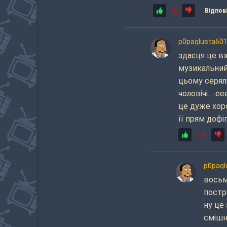
-5
Відпов
p0paglusta60
здаєця це вж
музикальний
цьому серялі
чоловічі.....
це дуже хор
її прям дофіг
-10
p0pagl
восьм
постр
ну це 
смішн