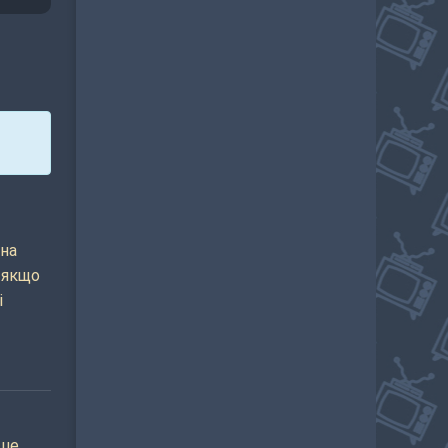
жна
 якщо
і
ьше