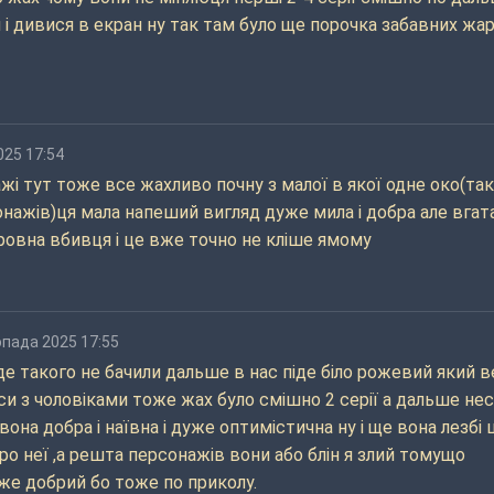
і дивися в екран ну так там було ще порочка забавних жар
025 17:54
жі тут тоже все жахливо почну з малої в якої одне око(так
онажів)ця мала напеший вигляд дуже мила і добра але вгат
ровна вбивця і це вже точно не кліше ямому
опада 2025 17:55
ніде такого не бачили дальше в нас піде біло рожевий який 
си з чоловіками тоже жах було смішно 2 серії а дальше не
вона добра і наївна і дуже оптимістична ну і ще вона лезбі 
о неї ,а решта персонажів вони або блін я злий томущо
же добрий бо тоже по приколу.