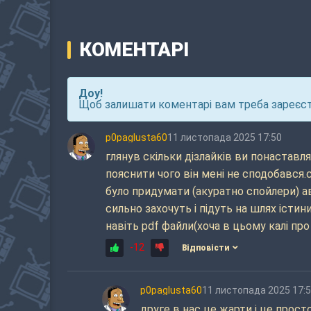
КОМЕНТАРІ
Доу!
Щоб залишати коментарі вам треба зареєст
p0paglusta60
11 листопада 2025 17:50
глянув скільки дізлайків ви понаставля
пояснити чого він мені не сподобався
було придумати (акуратно спойлери) 
сильно захочуть і підуть на шлях істин
навіть pdf файли(хоча в цьому калі про 
-12
Відповісти
p0paglusta60
11 листопада 2025 17:
друге в нас це жарти і це прост