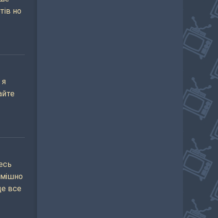
тів но
 я
айте
весь
смішно
це все