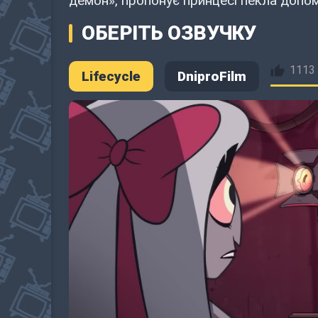
демон», пропонує принцесі пекла допом
ОБЕРІТЬ ОЗВУЧКУ
1113
Lifecycle
DniproFilm