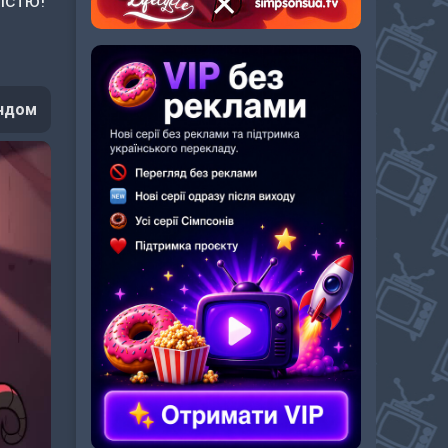
істю!
ндом