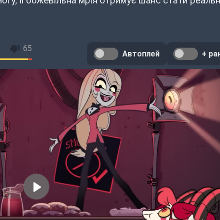
огу, її божевільна мрія отримує шанс стати реальн
65
Автоплей
+ ра