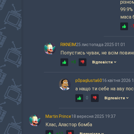
різно
99.9% 
маса б
-
RIKNEIM
25 листопада 2025 01:01
Попустись чувак, не всім повинн
+8
Відповісти
p0paglusta60
16 квітня 2026 
а нащо ти себе на аву по
0
Відповісти
Martin Prince
18 вересня 2025 19:37
Клас, Аластор бомба
+11