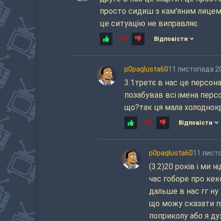
просто сидиш з кам'яним лицем 
це ситуацію не виправляє.
-10
Відповісти
p0paglusta60
11 листопада 2
3.1третє в нас це персона
позабував всі імена перс
що?так ця мала холоднок
-10
Відповісти
p0paglusta60
11 лист
(3.2)20 років і ми 
час гоборе про кек
дальше в нас гг ну 
що можу сказати пр
поприколу або я ду