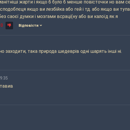
манітніші жарти і якщо б було б менше повісточки но вам се
сподобпєця якщо ви лезбійка або гей і тд. або якщо ви тупа
ез саоєї думки і мозгами всраці(ну або ви калоїд як я
10
Відповісти
о заходити, така природа шедеврів одні шарять інші ні.
19:35
ставив