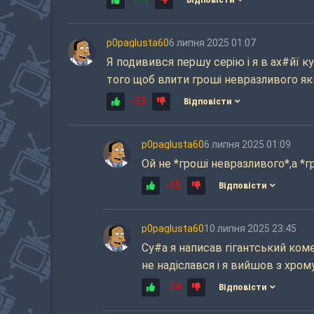
Відповісти
p0paglusta60
6 липня 2025 01:07
Я подивився першу серію і я в ах#йї к
того щоб влити гроші невразливого яки
-33
Відповісти
p0paglusta60
6 липня 2025 01:09
Ой не *гроші невразливого*,а *
-15
Відповісти
p0paglusta60
10 липня 2025 23:45
Су#а я написав гігантський коме
не надіслався і я вийшов з хром
-24
Відповісти