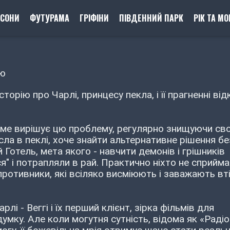
ПСОНИ
ФУТУРАМА
ГРІФІНИ
ПІВДЕННИЙ ПАРК
РІК ТА МО
ою
торію про Чарлі, принцесу пекла, і її прагненні ві
аме вирішує цю проблему, регулярно знищуючи сво
сла в пеклі, хоче знайти альтернативне рішення бе
 Готель, мета якого - навчити демонів і грішників
" і потрапляли в рай. Практично ніхто не сприйм
 противники, які всіляко висміюють і заважають вт
лі - Веггі і їх перший клієнт, зірка фільмів для
умку. Але коли могутня сутність, відома як «Радіо