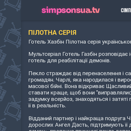
simpsonsua.tv
СІМ
ПІЛОТНА СЕРІЯ
Готель Хазбін Пілотна серія українськ
Мультсеріал Готель Газбін розповідає іс
готель для реабілітації демонів.
Пекло страждає від перенаселення і с
громадян. Чарлі, яка народилася і виро
масової бійні. Вона відкриває Щасливий
ставати краще, щоб вони "виправлялися
задумку всерйоз, знаходяться і затяті
її в реальність.
Відданий партнер і найкраща подруга Чар
дорослих Ангел Дасть, підтримують її д