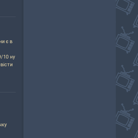
ни є в
9/10 ну
вісти
чку