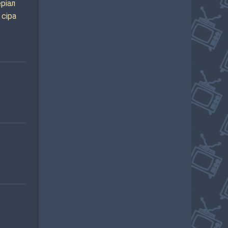
ріал
 сіра