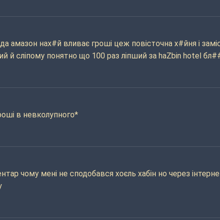
уда амазон нах#й вливає гроші цеж повісточна х#йня і замі
й й сліпому понятно що 100 раз ліпший за haZbin hotel бл#
гроші в невколупного*
нтар чому мені не сподобався хоєль хабін но через інтерне
у