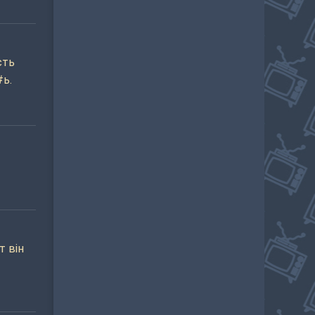
сть
#ь.
т він