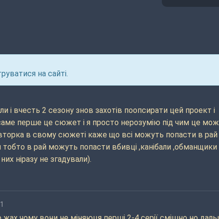
руватися на сайті.
ли і вчесть 2 сезону знов захотів поопсирати цей проект і
.саме перше це сюжет і я просто нерозумію під чим це мо
авторка в свому сюжеті каже що всі можуть попасти в рай
и тобто в рай можуть попасти вбивці ,канібали ,обманщики 
них ніразу не згадували).
51
о жах чому вони не міняюця перші 2-4 серії смішно но дал