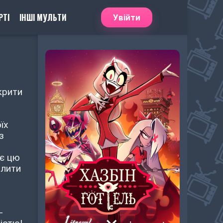
РТІ
ІНШІ МУЛЬТИ
Увійти
дкрити
їх
з
ає цю
ілити
-