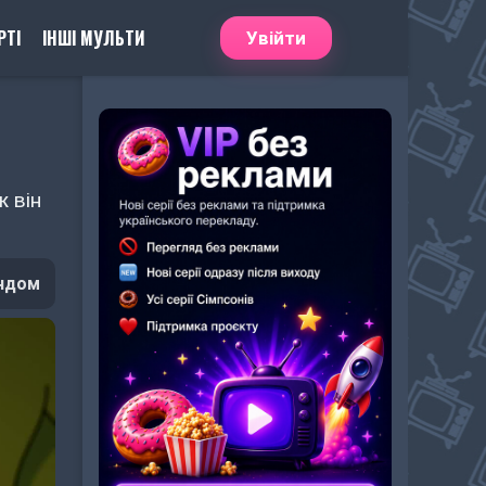
РТІ
ІНШІ МУЛЬТИ
Увійти
ж він
ндом