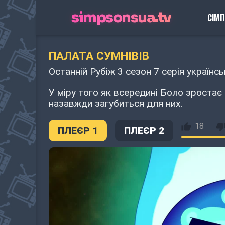
simpsonsua.tv
СІМ
ПАЛАТА СУМНІВІВ
Останній Рубіж 3 сезон 7 серія українс
У міру того як всередині Боло зростає 
назавжди загубиться для них.
18
ПЛЕЄР 1
ПЛЕЄР 2