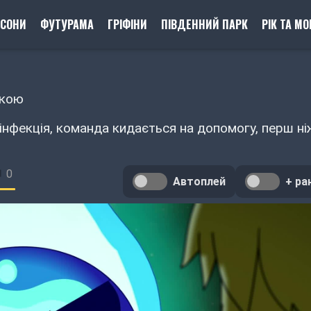
ПСОНИ
ФУТУРАМА
ГРІФІНИ
ПІВДЕННИЙ ПАРК
РІК ТА МО
ькою
інфекція, команда кидається на допомогу, перш ні
0
Автоплей
+ ра