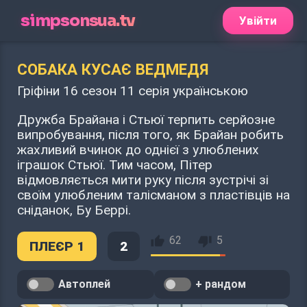
simpsonsua.tv
Увійти
СОБАКА КУСАЄ ВЕДМЕДЯ
Гріфіни 16 сезон 11 серія українською
Дружба Брайана і Стьюї терпить серйозне
випробування, після того, як Брайан робить
жахливий вчинок до однієї з улюблених
іграшок Стьюї. Тим часом, Пітер
відмовляється мити руку після зустрічі зі
своїм улюбленим талісманом з пластівців на
сніданок, Бу Беррі.
62
5
ПЛЕЄР 1
2
Автоплей
+ рандом