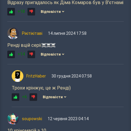
Відразу пригадалось як Діма Комаров був у В'єтнамі
+18
Відповісти
Рікітікітаві
14 липня 2024 17:58
Ренді вцій серії☠️☠️☠️
+14
Відповісти
FritzHaber
30 грудня 2024 07:58
Трохи крінжує, це ж Ренді)
+6
Відповісти
soupowski
12 червня 2023 04:14
10 хріномагій з 10