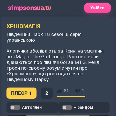
simpsonsua.tv
Увійти
ХРІНОМАГІЯ
Південний Парк 18 сезон 8 серія
українською
Хлопчики вболівають за Кенні на змаганні
по «Magic: The Gathering». Раптово вони
дізнаються про півнячі бої за MTG. Ренді
трохи по-своєму розуміє чутки про
«Хріномагію», що розходяться по
Південному Парку.
81
1
ПЛЕЄР 1
2
Автоплей
+ рандом