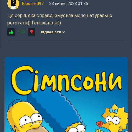
Bloodred97
23 липня 2023 01:35
Це серія, яка справді змусила мене натурально
реготати)) Геніально ж))
+40
Відповісти