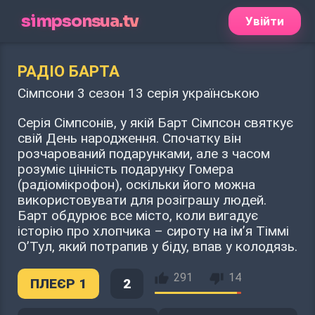
simpsonsua.tv
Увійти
РАДІО БАРТА
Сімпсони 3 сезон 13 серія українською
Серія Сімпсонів, у якій Барт Сімпсон святкує
свій День народження. Спочатку він
розчарований подарунками, але з часом
розуміє цінність подарунку Гомера
(радіомікрофон), оскільки його можна
використовувати для розіграшу людей.
Барт обдурює все місто, коли вигадує
історію про хлопчика – сироту на ім’я Тіммі
О’Тул, який потрапив у біду, впав у колодязь.
291
14
ПЛЕЄР 1
2