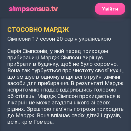
simpsonsua.tv
Увійти
СТОСОВНО МАРДЖ
Сімпсони 17 сезон 20 серія українською
Серія Сімпсонів, у якій перед приходом
прибираниці Мардж Сімпсон вирішує
прибрати в будинку, щоб не було соромно.
Вона так турбується про чистоту своєї кухні,
що змішує в одному відрі всі отруйні хімічні
засоби для прибирання. В результаті Мардж
непритомніє і падає вдарившись головою
об стілець. Мардж Сімпсон прокидається в
лікарні і не може згадати нікого зі своїх
рідних. Зрештою пам'ять потрохи приходить
до Мардж. Вона впізнає своїх дітей і друзів,
всіх.. крім Гомера.