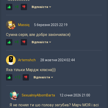
+8
Відповісти
Massiq
5 березня 2025 22:19
Сумна серія, але добре закінчилася)
+8
Відповісти
Artemshch
28 жовтня 2024 02:44
Яка тільки Мардж класна)))
+12
Відповісти
SexualniyAlbomBarta
12 січня 2026 21:00
Я не понял ти шо голову загубив? Марч МОЯ і всі