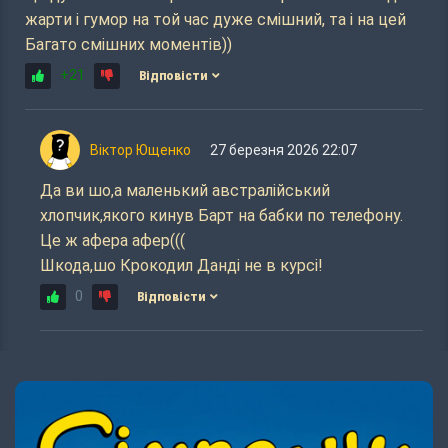
жарти і гумор на той час дуже смішний, та і на цей
Багато смішних моментів))
+21
Відповісти
Віктор Ющенко
27 березня 2026 22:07
Да ви шо,а маленький австралійський
хлопчик,якого кинув Барт на бабки по телефону.
Це ж афера афер(((
Шкода,шо Крокодил Данді не в курсі!
0
Відповісти