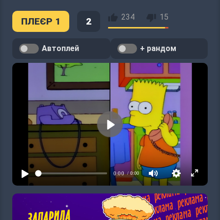
234
15
ПЛЕЄР 1
2
Автоплей
+ рандом