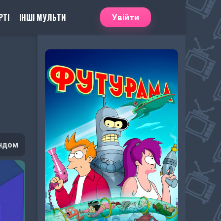
РТІ
ІНШІ МУЛЬТИ
Увійти
ндом