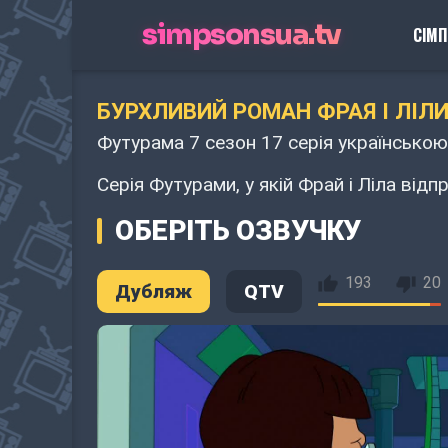
simpsonsua.tv
СІМ
БУРХЛИВИЙ РОМАН ФРАЯ І ЛІЛ
Футурама 7 сезон 17 серія українською
Серія Футурами, у якій Фрай і Ліла від
ОБЕРІТЬ ОЗВУЧКУ
193
20
Дубляж
QTV