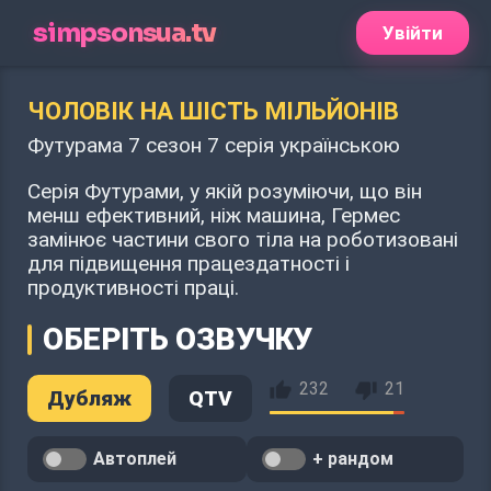
simpsonsua.tv
Увійти
ЧОЛОВІК НА ШІСТЬ МІЛЬЙОНІВ
Футурама 7 сезон 7 серія українською
Серія Футурами, у якій розуміючи, що він
менш ефективний, ніж машина, Гермес
замінює частини свого тіла на роботизовані
для підвищення працездатності і
продуктивності праці.
ОБЕРІТЬ ОЗВУЧКУ
232
21
Дубляж
QTV
Автоплей
+ рандом