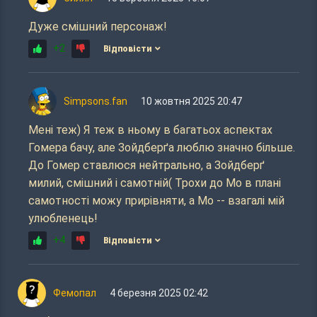
Дуже смішний персонаж!
+2
Відповісти
Simpsons.fan
10 жовтня 2025 20:47
Мені теж) Я теж в ньому в багатьох аспектах
Гомера бачу, але Зойдберґа люблю значно більше.
До Гомер ставлюся нейтрально, а Зойдберґ
милий, смішний і самотній( Трохи до Мо в плані
самотності можу прирівняти, а Мо -- взагалі мій
улюбленець!
+4
Відповісти
Фемопал
4 березня 2025 02:42