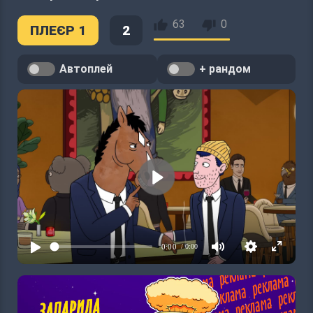
63
0
ПЛЕЄР 1
2
Автоплей
+ рандом