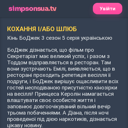
simpsonsua.tv
Увійти
КОХАННЯ І/АБО ШЛЮБ
Кінь БоДжек 3 сезон 5 серія українською
БоДжек дізнається, що фільм про
Секретаріат має великий успіх, і разом з
Тоддом відправляється в ресторан. Там
вони зустрічають Емілі, виявляється, що в
ресторані проходить репетиція весілля її
подруги, і БоДжек вирішує ощасливити всіх
гостей несподіваною присутністю кінозірки
на весіллі! Принцеса Керолін намагається
влаштувати своє особисте життя і
заповнює довгоочікуваний вільний вечір
трьома побаченнями. А Діана, після ночі
проведеної під дією наркотиків, дізнається
цікаву новину.