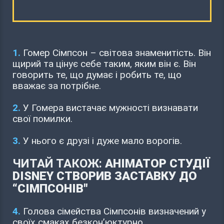
1.
Гомер Сімпсон – світова знаменитість. Він
щирий та цінує себе таким, яким він є. Він
говорить те, що думає і робить те, що
вважає за потрібне.
2.
У Гомера вистачає мужності визнавати
свої помилки.
3.
У нього є друзі і дуже мало ворогів.
ЧИТАЙ ТАКОЖ:
АНІМАТОР СТУДІЇ
DISNEY СТВОРИВ ЗАСТАВКУ ДО
“СІМПСОНІВ"
4.
Голова сімейства Сімпсонів визначений у
своїх смаках безкон’юктурно.