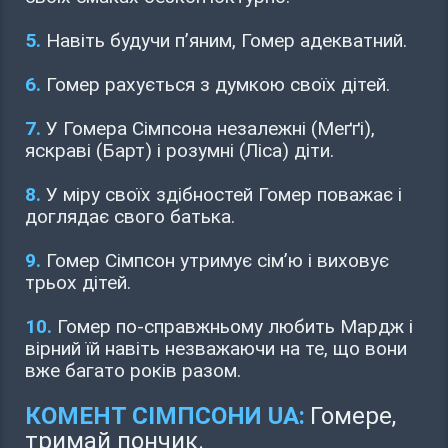
5.
Навіть будучи п’яним, Гомер адекватний.
6.
Гомер рахується з думкою своїх дітей.
7.
У Гомера Сімпсона незалежні (Меґґі),
яскраві (Барт) і розумні (Ліса) діти.
8.
У міру своїх здібностей Гомер поважає і
доглядає свого батька.
9.
Гомер Сімпсон утримує сім’ю і виховує
трьох дітей.
10.
Гомер по-справжньому любить Мардж і
вірний їй навіть незважаючи на те, що вони
вже багато років разом.
КОМЕНТ СІМПСОНИ UA:
Гомере,
тримай пончик.