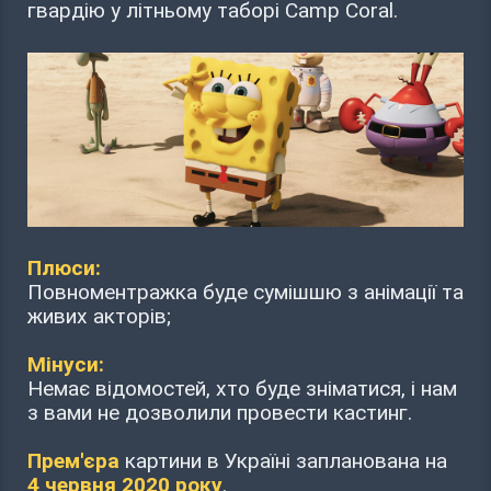
гвардію у літньому таборі Camp Coral.
Плюси:
Повноментражка буде сумішшю з анімації та
живих акторів;
Мінуси:
Немає відомостей, хто буде зніматися, і нам
з вами не дозволили провести кастинг.
Прем'єра
картини в Україні запланована на
4 червня 2020 року
.